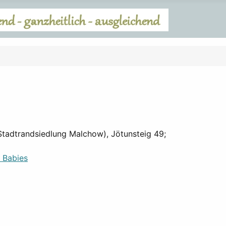
(Stadtrandsiedlung Malchow), Jötunsteig 49;
d Babies