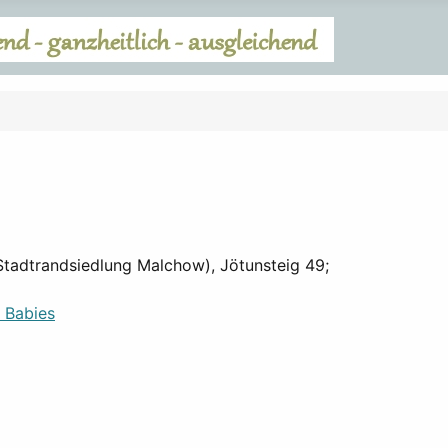
(Stadtrandsiedlung Malchow), Jötunsteig 49;
d Babies