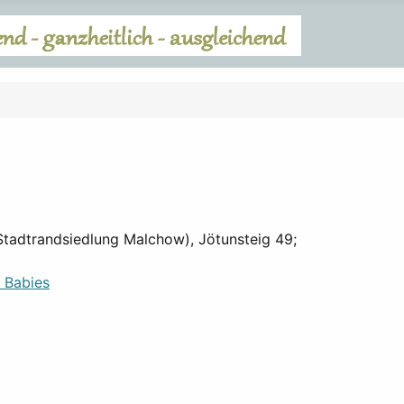
(Stadtrandsiedlung Malchow), Jötunsteig 49;
d Babies