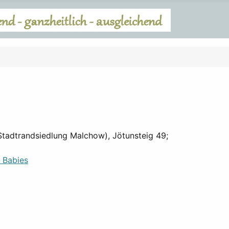
(Stadtrandsiedlung Malchow), Jötunsteig 49;
d Babies