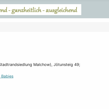
(Stadtrandsiedlung Malchow), Jötunsteig 49;
d Babies