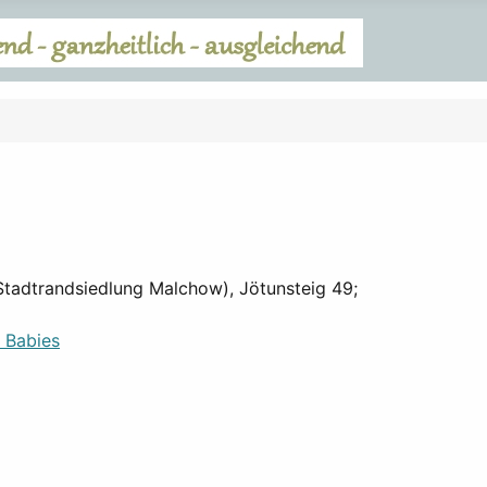
(Stadtrandsiedlung Malchow), Jötunsteig 49;
d Babies