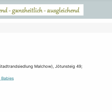
(Stadtrandsiedlung Malchow), Jötunsteig 49;
d Babies