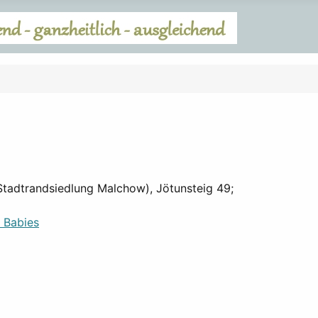
(Stadtrandsiedlung Malchow), Jötunsteig 49;
d Babies